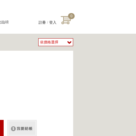
0
光臨唷
註冊
/
登入
下恕不接單
光臨唷
下恕不接單
依價格選擇